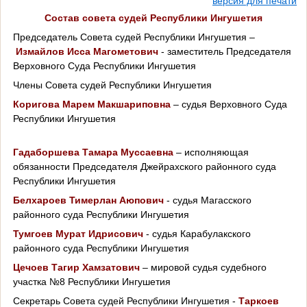
версия для печати
Состав совета судей Республики Ингушетия
Председатель Совета судей Республики Ингушетия –
Измайлов Исса Магометович
- заместитель Председателя
Верховного Суда Республики Ингушетия
Члены Совета судей Республики Ингушетия
Коригова Марем Макшариповна
– судья Верховного Суда
Республики Ингушетия
Гадаборшева Тамара Муссаевна
– исполняющая
обязанности Председателя Джейрахского районного суда
Республики Ингушетия
Белхароев Тимерлан Аюпович
- судья Магасского
районного суда Республики Ингушетия
Тумгоев Мурат Идрисович
- судья Карабулакского
районного суда Республики Ингушетия
Цечоев Тагир Хамзатович
– мировой судья судебного
участка №8 Республики Ингушетия
Секретарь Совета судей Республики Ингушетия -
Таркоев