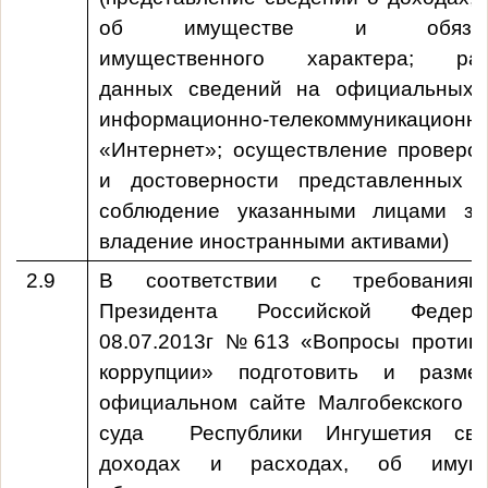
об имуществе и обязател
имущественного характера; раз
данных сведений на официальных 
информационно-телекоммуникацион
«Интернет»; осуществление проверо
и достоверности представленных с
соблюдение указанными лицами за
владение иностранными активами)
2.9
В соответствии с требованиям
Президента Российской Федер
08.07.2013г №613 «Вопросы противо
коррупции» подготовить и разме
официальном сайте
Малгобекского г
суда Республики Ингушетия
све
доходах и расходах, об имущ