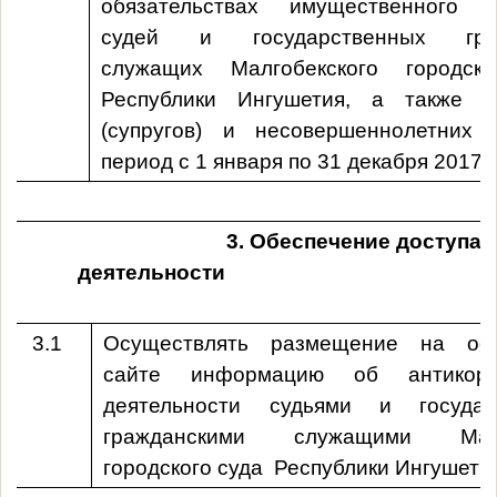
обязательствах имущественного х
судей и государственных граж
служащих
Малгобекского городск
Республики Ингушетия
, а также и
(супругов) и несовершеннолетних 
период с 1 января по 31 декабря 2017г.
3. Обеспечение доступа 
деятельнос
3.1
Осуществлять размещение на оф
сайте информацию об антикорр
деятельности судьями и государ
гражданскими служащими
Мал
городского суда Республики Ингушети