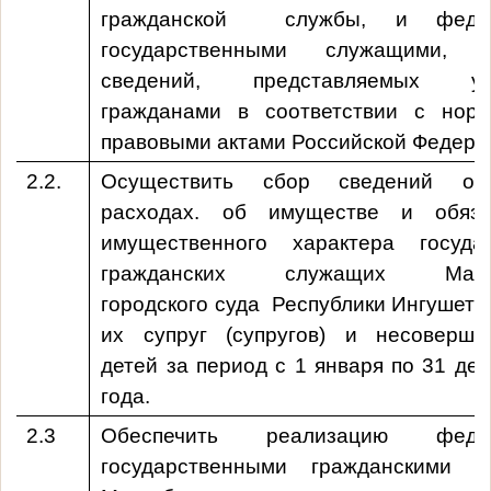
гражданской службы, и федер
государственными служащими,
сведений, представляемых ук
гражданами в соответствии с нор
правовыми актами Российской Федера
2.2.
Осуществить сбор сведений о 
расходах. об имуществе и обязат
имущественного характера госуда
гражданских служащих
Малг
городского суда Республики Ингушети
их супруг (супругов) и несоверше
детей за период с 1 января по 31 де
года.
2.3
Обеспечить реализацию федер
государственными гражданскими с