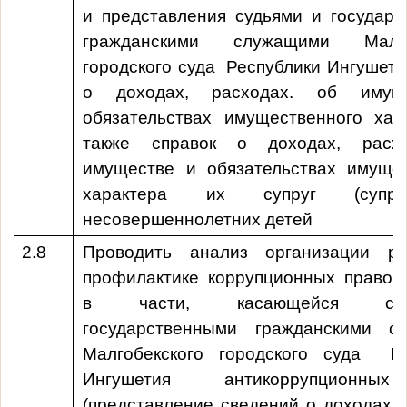
и представления судьями и государ
гражданскими служащими
Малг
городского суда Республики Ингушети
о доходах, расходах. об имущ
обязательствах имущественного хар
также справок о доходах, расх
имуществе и обязательствах имущес
характера их супруг (супр
несовершеннолетних детей
2.8
Проводить анализ организации р
профилактике коррупционных правон
в части, касающейся собл
государственными гражданскими с
Малгобекского городского суда Ре
Ингушетия
антикоррупционны
(представление сведений о доходах, 